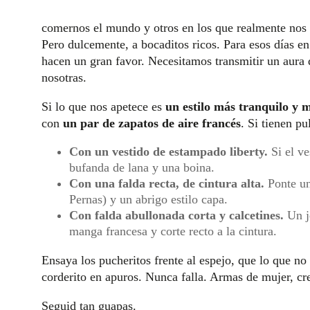
comernos el mundo y otros en los que realmente nos 
Pero dulcemente, a bocaditos ricos. Para esos días e
hacen un gran favor. Necesitamos transmitir un aura d
nosotras.
Si lo que nos apetece es
un estilo más tranquilo y 
con
un par de zapatos de aire francés
. Si tienen pu
Con un vestido de estampado liberty.
Si el ve
bufanda de lana y una boina.
Con una falda recta, de cintura alta.
Ponte un
Pernas) y un abrigo estilo capa.
Con falda abullonada corta y calcetines.
Un je
manga francesa y corte recto a la cintura.
Ensaya los pucheritos frente al es
pejo, que lo que no 
corderito en apuros. Nunca falla. Armas de mujer, cr
Seguid tan guapas.