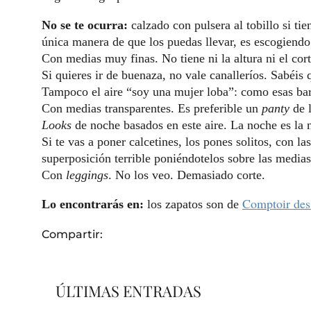
No se te ocurra:
calzado con pulsera al tobillo si ti
única manera de que los puedas llevar, es escogiendo
Con medias muy finas. No tiene ni la altura ni el cor
Si quieres ir de buenaza, no vale canalleríos. Sabéi
Tampoco el aire “soy una mujer loba”: como esas barri
Con medias transparentes. Es preferible un
panty
de l
Looks
de noche basados en este aire. La noche es la 
Si te vas a poner calcetines, los pones solitos, con la
superposición terrible poniéndotelos sobre las medias. 
Con
leggings
. No los veo. Demasiado corte.
Comptoir des
Lo encontrarás en:
los zapatos son de
Compartir:
ÚLTIMAS ENTRADAS