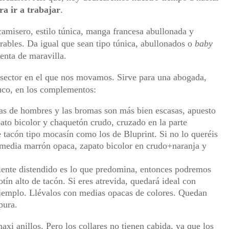
ra ir a trabajar
.
 camisero, estilo túnica, manga francesa abullonada y
orables. Da igual que sean tipo túnica, abullonados o
baby
ienta de maravilla.
el sector en el que nos movamos. Sirve para una abogada,
ruco, en los complementos:
as de hombres y las bromas son más bien escasas, apuesto
to bicolor y chaquetón crudo, cruzado en la parte
 tacón tipo mocasín como los de Bluprint. Si no lo queréis
n media marrón opaca, zapato bicolor en crudo+naranja y
biente distendido es lo que predomina, entonces podremos
n alto de tacón. Si eres atrevida, quedará ideal con
r ejemplo. Llévalos con medias opacas de colores. Quedan
pura.
axi anillos. Pero los collares no tienen cabida, ya que los