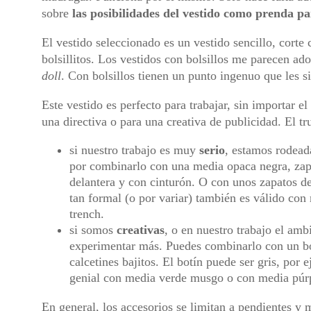
sobre
las posibilidades del vestido como prenda pa
El vestido seleccionado es un vestido sencillo, corte
bolsillitos. Los vestidos con bolsillos me parecen ad
doll
. Con bolsillos tienen un punto ingenuo que les s
Este vestido es perfecto para trabajar, sin importar 
una directiva o para una creativa de publicidad. El t
si nuestro trabajo es muy
serio
, estamos rodead
por combinarlo con una media opaca negra, zapa
delantera y con cinturón. O con unos zapatos de
tan formal (o por variar) también es válido co
trench.
si somos
creativas
, o en nuestro trabajo el am
experimentar más. Puedes combinarlo con un botí
calcetines bajitos. El botín puede ser gris, po
genial con media verde musgo o con media púr
En general, los accesorios se limitan a pendientes y m