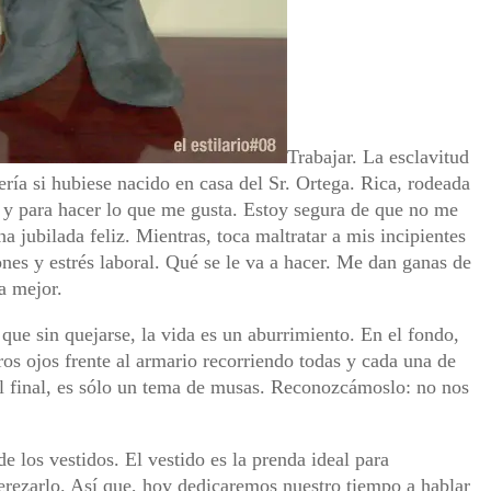
Trabajar. La esclavitud
ería si hubiese nacido en casa del Sr. Ortega. Rica, rodeada
r y para hacer lo que me gusta. Estoy segura de que no me
a jubilada feliz. Mientras, toca maltratar a mis incipientes
nes y estrés laboral. Qué se le va a hacer. Me dan ganas de
a mejor.
 que sin quejarse, la vida es un aburrimiento. En el fondo,
ros ojos frente al armario recorriendo todas y cada una de
al final, es sólo un tema de musas. Reconozcámoslo: no nos
e los vestidos. El vestido es la prenda ideal para
erezarlo. Así que, hoy dedicaremos nuestro tiempo a hablar