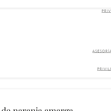
PRIV
ASESORÍ
PRIVIL
 de naranja amarga