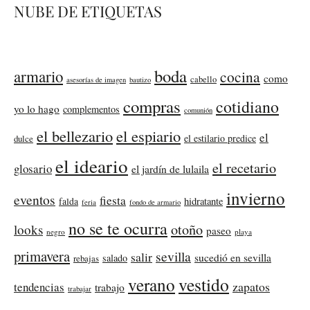
NUBE DE ETIQUETAS
boda
armario
cocina
como
cabello
asesorías de imagen
bautizo
compras
cotidiano
yo lo hago
complementos
comunión
el bellezario
el espiario
el
el estilario predice
dulce
el ideario
el recetario
glosario
el jardín de lulaila
invierno
eventos
fiesta
falda
hidratante
feria
fondo de armario
no se te ocurra
otoño
looks
paseo
negro
playa
primavera
sevilla
salir
sucedió en sevilla
salado
rebajas
verano
vestido
zapatos
tendencias
trabajo
trabajar