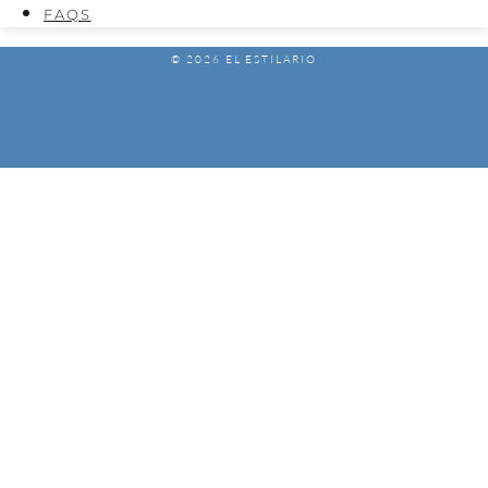
FAQS
© 2026 EL ESTILARIO
AVISO LEGAL
POLÍTICA DE PRIVACIDAD
POLÍTICA DE COOKIES