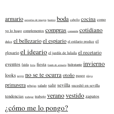
boda
armario
cocina
como
cabello
asesorías de imagen
bautizo
compras
cotidiano
yo lo hago
complementos
comunión
el bellezario
el espiario
el
el estilario predice
dulce
el ideario
el recetario
glosario
el jardín de lulaila
invierno
eventos
fiesta
falda
hidratante
feria
fondo de armario
no se te ocurra
otoño
looks
paseo
negro
playa
primavera
sevilla
salir
sucedió en sevilla
salado
rebajas
verano
vestido
zapatos
tendencias
trabajo
trabajar
¿cómo me lo pongo?