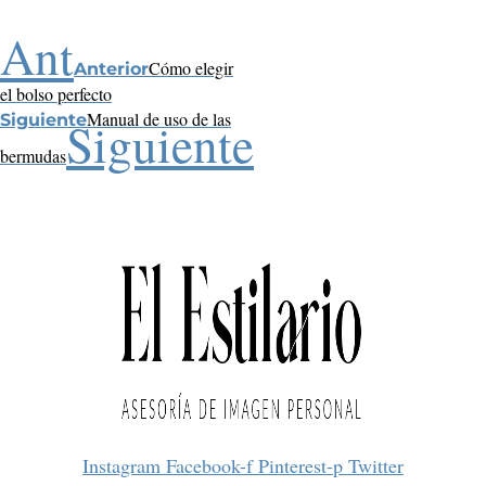
Ant
Cómo elegir
Anterior
el bolso perfecto
Manual de uso de las
Siguiente
Siguiente
bermudas
Instagram
Facebook-f
Pinterest-p
Twitter