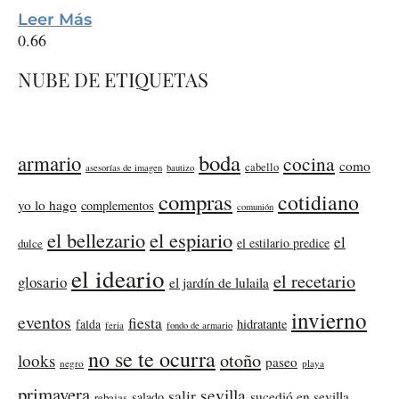
Leer Más
NUBE DE ETIQUETAS
boda
armario
cocina
como
cabello
asesorías de imagen
bautizo
compras
cotidiano
yo lo hago
complementos
comunión
el bellezario
el espiario
el
el estilario predice
dulce
el ideario
el recetario
glosario
el jardín de lulaila
invierno
eventos
fiesta
falda
hidratante
feria
fondo de armario
no se te ocurra
otoño
looks
paseo
negro
playa
primavera
sevilla
salir
sucedió en sevilla
salado
rebajas