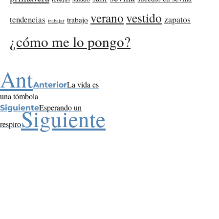
verano
vestido
zapatos
tendencias
trabajo
trabajar
¿cómo me lo pongo?
Ant
La vida es
Anterior
una tómbola
Esperando un
Siguiente
Siguiente
respiro