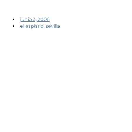
junio 3, 2008
el espiario
,
sevilla