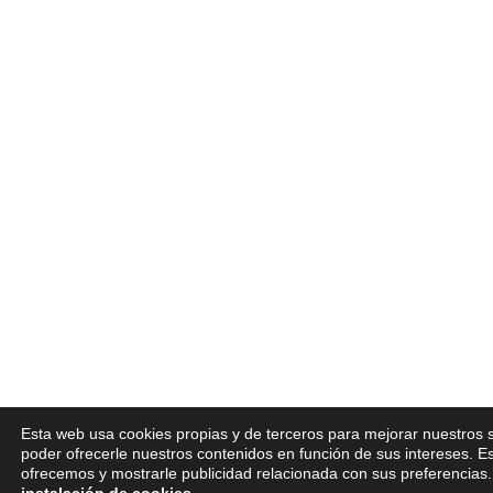
Esta web usa cookies propias y de terceros para mejorar nuestros s
poder ofrecerle nuestros contenidos en función de sus intereses. E
ofrecemos y mostrarle publicidad relacionada con sus preferencias