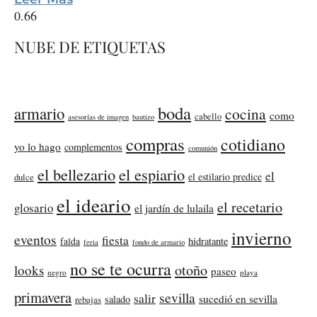
NUBE DE ETIQUETAS
boda
armario
cocina
como
cabello
asesorías de imagen
bautizo
compras
cotidiano
yo lo hago
complementos
comunión
el bellezario
el espiario
el
el estilario predice
dulce
el ideario
el recetario
glosario
el jardín de lulaila
invierno
eventos
fiesta
falda
hidratante
feria
fondo de armario
no se te ocurra
otoño
looks
paseo
negro
playa
primavera
sevilla
salir
sucedió en sevilla
salado
rebajas