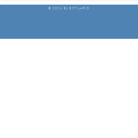
© 2026 EL ESTILARIO
AVISO LEGAL
POLÍTICA DE PRIVACIDAD
POLÍTICA DE COOKIES