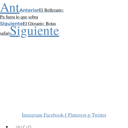
Ant
El Bellezario:
Anterior
Pa fuera lo que sobra
El Glosario: Botas
Siguiente
Siguiente
safari
Instagram
Facebook-f
Pinterest-p
Twitter
INICIO