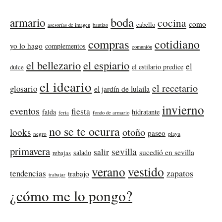
boda
armario
cocina
como
cabello
asesorías de imagen
bautizo
compras
cotidiano
yo lo hago
complementos
comunión
el bellezario
el espiario
el
el estilario predice
dulce
el ideario
el recetario
glosario
el jardín de lulaila
invierno
eventos
fiesta
falda
hidratante
feria
fondo de armario
no se te ocurra
otoño
looks
paseo
negro
playa
primavera
sevilla
salir
sucedió en sevilla
salado
rebajas
verano
vestido
zapatos
tendencias
trabajo
trabajar
¿cómo me lo pongo?