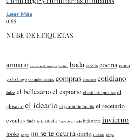
Cómo elegir y combinar las minifaldas
Leer Más
NUBE DE ETIQUETAS
boda
armario
cocina
como
cabello
asesorías de imagen
bautizo
compras
cotidiano
yo lo hago
complementos
comunión
el bellezario
el espiario
el
el estilario predice
dulce
el ideario
el recetario
glosario
el jardín de lulaila
invierno
eventos
fiesta
falda
hidratante
feria
fondo de armario
no se te ocurra
otoño
looks
paseo
negro
playa