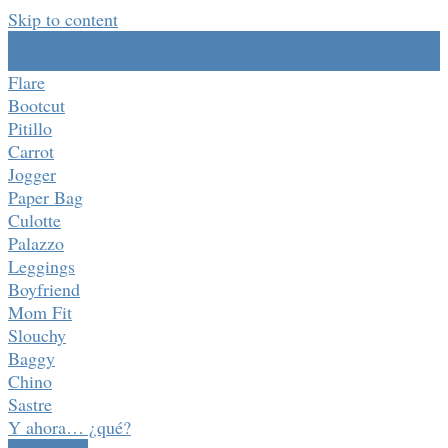
Skip to content
Aprendiendo sobre pantalones
Flare
Bootcut
Pitillo
Carrot
Jogger
Paper Bag
Culotte
Palazzo
Leggings
Boyfriend
Mom Fit
Slouchy
Baggy
Chino
Sastre
Y ahora… ¿qué?