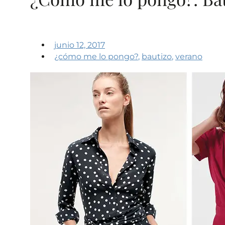
junio 12, 2017
¿cómo me lo pongo?
,
bautizo
,
verano