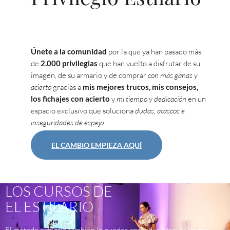
Únete a la comunidad
por la que ya han pasado más
de
2.000 privilegias
que han vuelto a disfrutar de su
imagen, de su armario y de comprar
con más ganas y
acierto
gracias a
mis mejores trucos, mis consejos,
los fichajes con acierto
y
mi tiempo y dedicación
en un
espacio exclusivo que soluciona
dudas, atascos e
inseguridades de espejo.
EL CAMBIO EMPIEZA AQUÍ
LOS CURSOS DE
EL ESTILARIO​
El método estilario también lo puedes aprender a través de mis