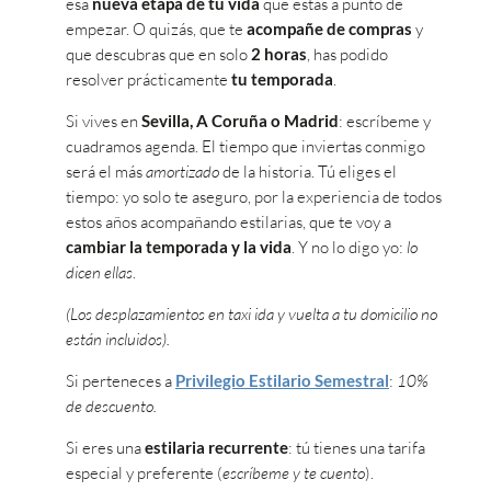
esa
nueva etapa de tu vida
que estás a punto de
empezar. O quizás, que te
acompañe de compras
y
que descubras que en solo
2 horas
, has podido
resolver prácticamente
tu temporada
.
Si vives en
Sevilla, A Coruña o Madrid
: escríbeme y
cuadramos agenda. El tiempo que inviertas conmigo
será el más
amortizado
de la historia. Tú eliges el
tiempo: yo solo te aseguro, por la experiencia de todos
estos años acompañando estilarias, que te voy a
cambiar la temporada y la vida
. Y no lo digo yo:
lo
dicen ellas
.
(Los desplazamientos en taxi ida y vuelta a tu domicilio no
están incluidos).
Si perteneces a
Privilegio Estilario Semestral
:
10%
de descuento.
Si eres una
estilaria recurrente
: tú tienes una tarifa
especial y preferente (
escríbeme y te cuento
).