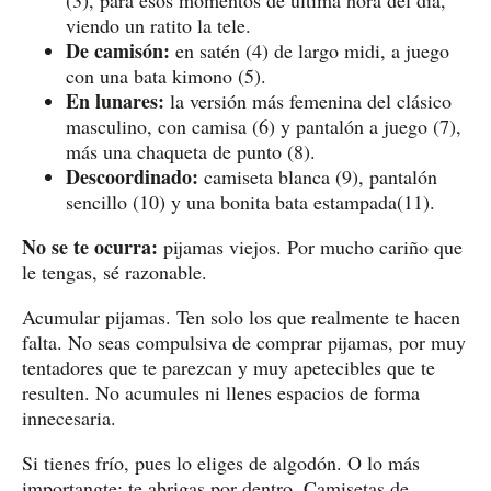
viendo un ratito la tele.
De camisón:
en satén (4) de largo midi, a juego
con una bata kimono (5).
En lunares:
la versión más femenina del clásico
masculino, con camisa (6) y pantalón a juego (7),
más una chaqueta de punto (8).
Descoordinado:
camiseta blanca (9), pantalón
sencillo (10) y una bonita bata estampada(11).
No se te ocurra:
pijamas viejos. Por mucho cariño que
le tengas, sé razonable.
Acumular pijamas. Ten solo los que realmente te hacen
falta. No seas compulsiva de comprar pijamas, por muy
tentadores que te parezcan y muy apetecibles que te
resulten. No acumules ni llenes espacios de forma
innecesaria.
Si tienes frío, pues lo eliges de algodón. O lo más
importangte: te abrigas por dentro. Camisetas de