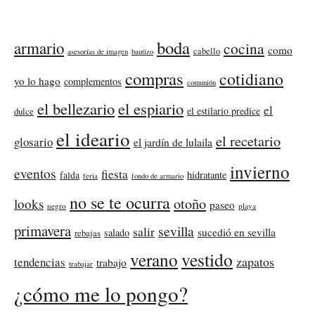
boda
armario
cocina
como
cabello
asesorías de imagen
bautizo
compras
cotidiano
yo lo hago
complementos
comunión
el bellezario
el espiario
el
el estilario predice
dulce
el ideario
el recetario
glosario
el jardín de lulaila
invierno
eventos
fiesta
falda
hidratante
feria
fondo de armario
no se te ocurra
otoño
looks
paseo
negro
playa
primavera
sevilla
salir
sucedió en sevilla
salado
rebajas
verano
vestido
zapatos
tendencias
trabajo
trabajar
¿cómo me lo pongo?