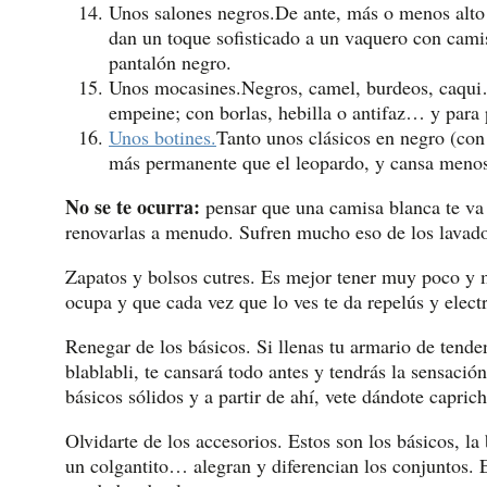
Unos salones negros.De ante, más o menos alto 
dan un toque sofisticado a un vaquero con cam
pantalón negro.
Unos mocasines.Negros, camel, burdeos, caqui… 
empeine; con borlas, hebilla o antifaz… y para 
Unos botines.
Tanto unos clásicos en negro (con
más permanente que el leopardo, y cansa menos
No se te ocurra:
pensar que una camisa blanca te va 
renovarlas a menudo. Sufren mucho eso de los lavados
Zapatos y bolsos cutres. Es mejor tener muy poco 
ocupa y que cada vez que lo ves te da repelús y electr
Renegar de los básicos. Si llenas tu armario de tende
blablabli, te cansará todo antes y tendrás la sensaci
básicos sólidos y a partir de ahí, vete dándote capri
Olvidarte de los accesorios. Estos son los básicos, la
un colgantito… alegran y diferencian los conjuntos. E