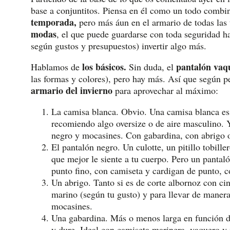
base a conjuntitos. Piensa en él como un todo combi
temporada,
pero más áun en el armario de todas la
modas
, el que puede guardarse con toda seguridad ha
según gustos y presupuestos) invertir algo más.
los básicos.
pantalón vaq
Hablamos de
Sin duda, el
las formas y colores), pero hay más. Así que según p
armario del invierno
para aprovechar al máximo:
La camisa blanca. Obvio. Una camisa blanca es
recomiendo algo oversize o de aire masculino. 
negro y mocasines. Con gabardina, con abrigo o
El pantalón negro. Un culotte, un pitillo tobill
que mejor le siente a tu cuerpo. Pero un panta
punto fino, con camiseta y cardigan de punto, 
Un abrigo. Tanto si es de corte albornoz con c
marino (según tu gusto) y para llevar de maner
mocasines.
Una gabardina. Más o menos larga en función de 
y dure. Ideal con camiseta marinera, vaquero y