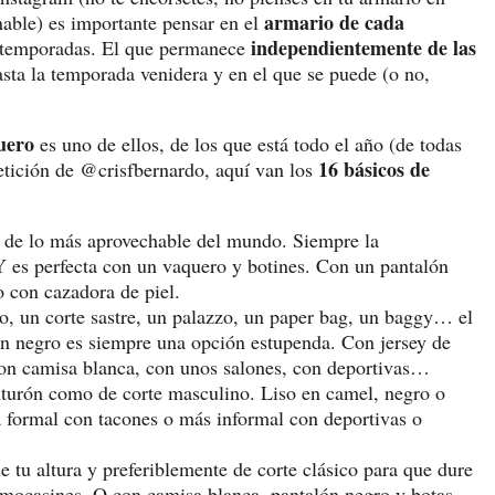
armario de cada
nable) es importante pensar en el
independientemente de las
s temporadas. El que permanece
sta la temporada venidera y en el que se puede (o no,
uero
es uno de ellos, de los que está todo el año (de todas
16 básicos de
etición de @crisfbernardo, aquí van los
 de lo más aprovechable del mundo. Siempre la
Y es perfecta con un vaquero y botines. Con un pantalón
 con cazadora de piel.
ero, un corte sastre, un palazzo, un paper bag, un baggy… el
lón negro es siempre una opción estupenda. Con jersey de
con camisa blanca, con unos salones, con deportivas…
inturón como de corte masculino. Liso en camel, negro o
a formal con tacones o más informal con deportivas o
tu altura y preferiblemente de corte clásico para que dure
 mocasines. O con camisa blanca, pantalón negro y botas.