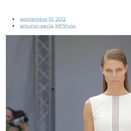
septiembre 10, 2012
antonio garcía
,
MFShow