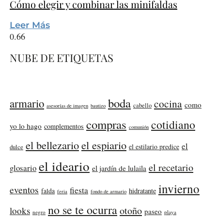
Cómo elegir y combinar las minifaldas
Leer Más
NUBE DE ETIQUETAS
boda
armario
cocina
como
cabello
asesorías de imagen
bautizo
compras
cotidiano
yo lo hago
complementos
comunión
el bellezario
el espiario
el
el estilario predice
dulce
el ideario
el recetario
glosario
el jardín de lulaila
invierno
eventos
fiesta
falda
hidratante
feria
fondo de armario
no se te ocurra
otoño
looks
paseo
negro
playa