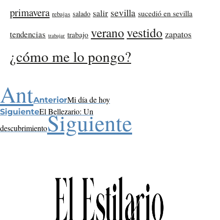
primavera
sevilla
salir
sucedió en sevilla
salado
rebajas
verano
vestido
zapatos
tendencias
trabajo
trabajar
¿cómo me lo pongo?
Ant
Mi día de hoy
Anterior
El Bellezario: Un
Siguiente
Siguiente
descubrimiento