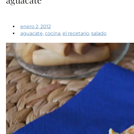
enero 2, 2012
aguacate
,
cocina
,
el recetario
,
salado