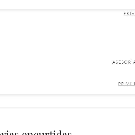
PRIV
ASESORÍ
PRIVIL
rias encurtidas