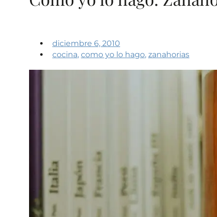
diciembre 6, 2010
cocina
,
como yo lo hago
,
zanahorias