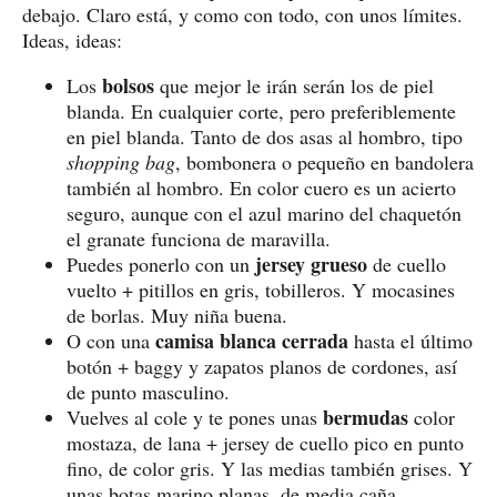
debajo. Claro está, y como con todo, con unos límites.
Ideas, ideas:
bolsos
Los
que mejor le irán serán los de piel
blanda. En cualquier corte, pero preferiblemente
en piel blanda. Tanto de dos asas al hombro, tipo
shopping bag
, bombonera o pequeño en bandolera
también al hombro. En color cuero es un acierto
seguro, aunque con el azul marino del chaquetón
el granate funciona de maravilla.
jersey grueso
Puedes ponerlo con un
de cuello
vuelto + pitillos en gris, tobilleros. Y mocasines
de borlas. Muy niña buena.
camisa blanca cerrada
O con una
hasta el último
botón + baggy y zapatos planos de cordones, así
de punto masculino.
bermudas
Vuelves al cole y te pones unas
color
mostaza, de lana + jersey de cuello pico en punto
fino, de color gris. Y las medias también grises. Y
unas botas marino planas, de media caña.