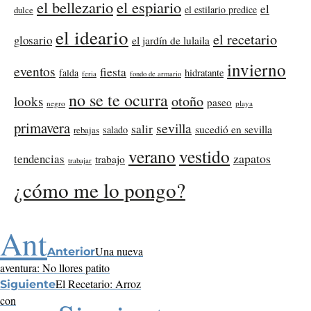
el bellezario
el espiario
el
el estilario predice
dulce
el ideario
el recetario
glosario
el jardín de lulaila
invierno
eventos
fiesta
falda
hidratante
feria
fondo de armario
no se te ocurra
otoño
looks
paseo
negro
playa
primavera
sevilla
salir
sucedió en sevilla
salado
rebajas
verano
vestido
zapatos
tendencias
trabajo
trabajar
¿cómo me lo pongo?
Ant
Una nueva
Anterior
aventura: No llores patito
El Recetario: Arroz
Siguiente
con