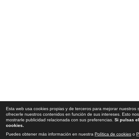
Esta web usa cookies propias y de terceros para mejorar nuestros s
ofrecerle nuestros contenidos en función de sus intereses. Esto no
mostrarle publicidad relacionada con sus preferencias.
Si pulsas e
cookies.
Puedes obtener más información en nuestra
Política de cookies
o
P