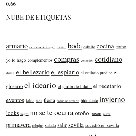
NUBE DE ETIQUETAS
boda
armario
cocina
como
cabello
asesorías de imagen
bautizo
compras
cotidiano
yo lo hago
complementos
comunión
el bellezario
el espiario
el
el estilario predice
dulce
el ideario
el recetario
glosario
el jardín de lulaila
invierno
eventos
fiesta
falda
hidratante
feria
fondo de armario
no se te ocurra
otoño
looks
paseo
negro
playa
primavera
sevilla
salir
sucedió en sevilla
salado
rebajas