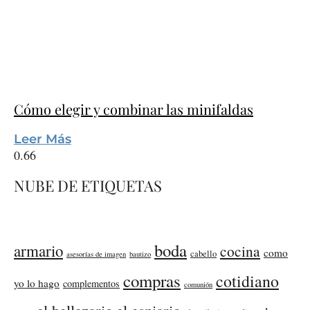
Cómo elegir y combinar las minifaldas
Leer Más
NUBE DE ETIQUETAS
boda
armario
cocina
como
cabello
asesorías de imagen
bautizo
compras
cotidiano
yo lo hago
complementos
comunión
el bellezario
el espiario