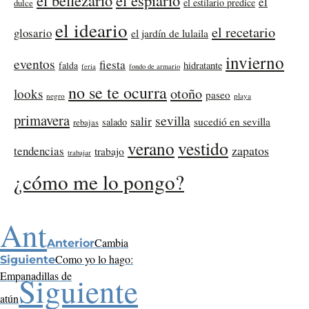
el
el estilario predice
dulce
el ideario
el recetario
glosario
el jardín de lulaila
invierno
eventos
fiesta
falda
hidratante
feria
fondo de armario
no se te ocurra
otoño
looks
paseo
negro
playa
primavera
sevilla
salir
sucedió en sevilla
salado
rebajas
verano
vestido
zapatos
tendencias
trabajo
trabajar
¿cómo me lo pongo?
Ant
Cambia
Anterior
Como yo lo hago:
Siguiente
Empanadillas de
Siguiente
atún