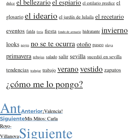
el bellezario
el espiario
el
el estilario predice
dulce
el ideario
el recetario
glosario
el jardín de lulaila
invierno
eventos
fiesta
falda
hidratante
feria
fondo de armario
no se te ocurra
otoño
looks
paseo
negro
playa
primavera
sevilla
salir
sucedió en sevilla
salado
rebajas
verano
vestido
zapatos
tendencias
trabajo
trabajar
¿cómo me lo pongo?
Ant
¡Valencia!
Anterior
Mis Mitos: Carla
Siguiente
Royo-
Siguiente
Villanova