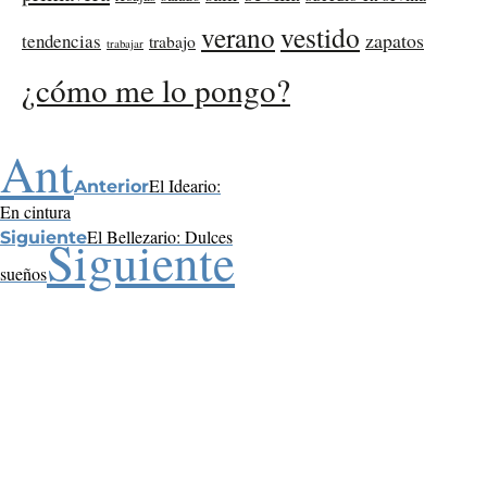
verano
vestido
zapatos
tendencias
trabajo
trabajar
¿cómo me lo pongo?
Ant
El Ideario:
Anterior
En cintura
El Bellezario: Dulces
Siguiente
Siguiente
sueños