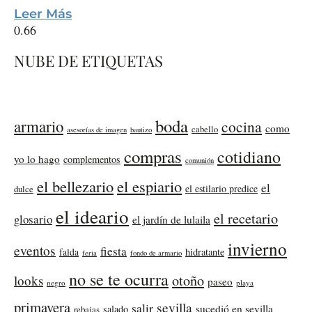
Leer Más
NUBE DE ETIQUETAS
boda
armario
cocina
como
cabello
asesorías de imagen
bautizo
compras
cotidiano
yo lo hago
complementos
comunión
el bellezario
el espiario
el
el estilario predice
dulce
el ideario
el recetario
glosario
el jardín de lulaila
invierno
eventos
fiesta
falda
hidratante
feria
fondo de armario
no se te ocurra
otoño
looks
paseo
negro
playa
primavera
sevilla
salir
sucedió en sevilla
salado
rebajas