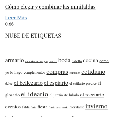
Cómo elegir y combinar las minifaldas
Leer Más
NUBE DE ETIQUETAS
boda
armario
cocina
como
cabello
asesorías de imagen
bautizo
compras
cotidiano
yo lo hago
complementos
comunión
el bellezario
el espiario
el
el estilario predice
dulce
el ideario
el recetario
glosario
el jardín de lulaila
invierno
eventos
fiesta
falda
hidratante
feria
fondo de armario