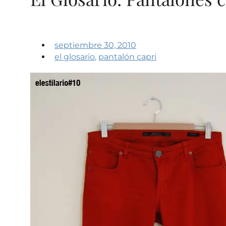
septiembre 30, 2010
el glosario
,
pantalón capri