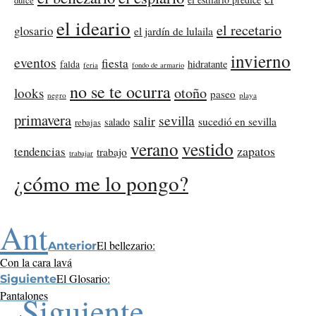
el ideario
el recetario
glosario
el jardín de lulaila
invierno
eventos
fiesta
falda
hidratante
feria
fondo de armario
no se te ocurra
otoño
looks
paseo
negro
playa
primavera
sevilla
salir
sucedió en sevilla
salado
rebajas
verano
vestido
zapatos
tendencias
trabajo
trabajar
¿cómo me lo pongo?
Ant
El bellezario:
Anterior
Con la cara lavá
El Glosario:
Siguiente
Pantalones
Siguiente