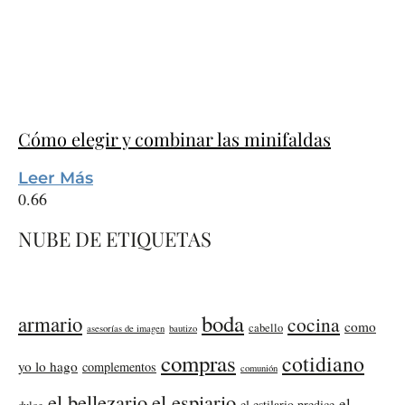
Cómo elegir y combinar las minifaldas
Leer Más
NUBE DE ETIQUETAS
boda
armario
cocina
como
cabello
asesorías de imagen
bautizo
compras
cotidiano
yo lo hago
complementos
comunión
el bellezario
el espiario
el
el estilario predice
dulce