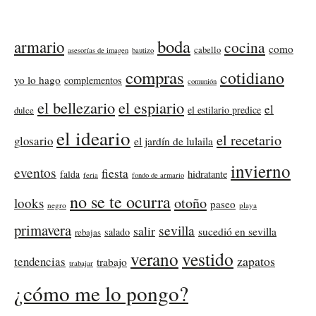
boda
armario
cocina
como
cabello
asesorías de imagen
bautizo
compras
cotidiano
yo lo hago
complementos
comunión
el bellezario
el espiario
el
el estilario predice
dulce
el ideario
el recetario
glosario
el jardín de lulaila
invierno
eventos
fiesta
falda
hidratante
feria
fondo de armario
no se te ocurra
otoño
looks
paseo
negro
playa
primavera
sevilla
salir
sucedió en sevilla
salado
rebajas
verano
vestido
zapatos
tendencias
trabajo
trabajar
¿cómo me lo pongo?