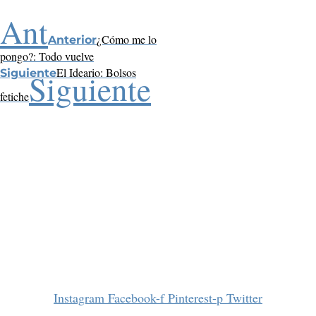
Ant
¿Cómo me lo
Anterior
pongo?: Todo vuelve
El Ideario: Bolsos
Siguiente
Siguiente
fetiche
Instagram
Facebook-f
Pinterest-p
Twitter