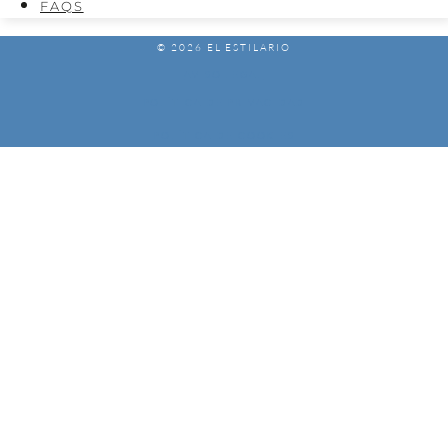
FAQS
© 2026 EL ESTILARIO
AVISO LEGAL
POLÍTICA DE PRIVACIDAD
POLÍTICA DE COOKIES