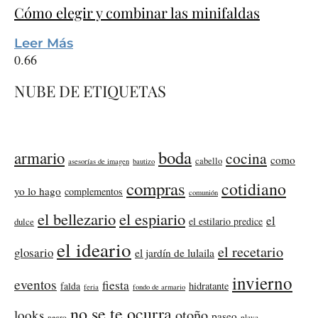
Cómo elegir y combinar las minifaldas
Leer Más
NUBE DE ETIQUETAS
boda
armario
cocina
como
cabello
asesorías de imagen
bautizo
compras
cotidiano
yo lo hago
complementos
comunión
el bellezario
el espiario
el
el estilario predice
dulce
el ideario
el recetario
glosario
el jardín de lulaila
invierno
eventos
fiesta
falda
hidratante
feria
fondo de armario
no se te ocurra
otoño
looks
paseo
negro
playa