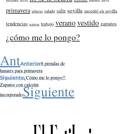
primavera
sevilla
salir
sucedió en sevilla
salado
rebajas
verano
vestido
zapatos
tendencias
trabajo
trabajar
¿cómo me lo pongo?
Ant
8 prendas de
Anterior
lunares para primavera
¿Cómo me lo pongo?:
Siguiente
Zapatos con calcetín
Siguiente
incorporado