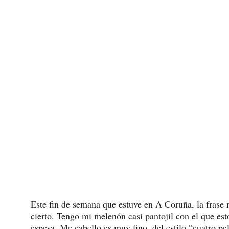
Este fin de semana que estuve en A Coruña, la frase 
cierto. Tengo mi melenón casi pantojil con el que es
espesa. Me cabello es muy fino, del estilo “cuatro p