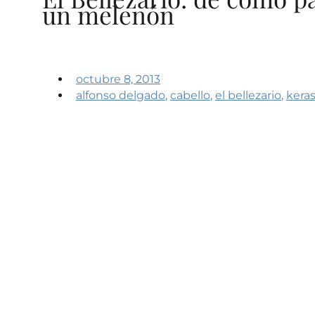
un melenón
octubre 8, 2013
alfonso delgado
,
cabello
,
el bellezario
,
kera