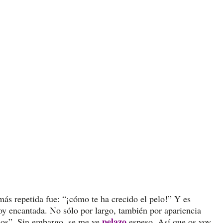
más repetida fue: “¡cómo te ha crecido el pelo!” Y es
toy encantada. No sólo por largo, también por apariencia
pelazo
elos”. Sin embargo, se me ve
espeso. Así que os voy