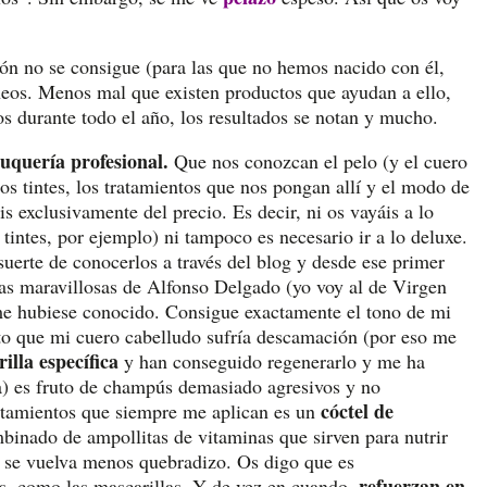
n no se consigue (para las que no hemos nacido con él,
áneos. Menos mal que existen productos que ayudan a ello,
s durante todo el año, los resultados se notan y mucho.
uquería profesional.
Que nos conozcan el pelo (y el cuero
os tintes, los tratamientos que nos pongan allí y el modo de
is exclusivamente del precio. Es decir, ni os vayáis a lo
 tintes, por ejemplo) ni tampoco es necesario ir a lo deluxe.
 suerte de conocerlos a través del blog y desde ese primer
icas maravillosas de Alfonso Delgado (yo voy al de Virgen
me hubiese conocido. Consigue exactamente el tono de mi
rto que mi cuero cabelludo sufría descamación (por eso me
illa específica
y han conseguido regenerarlo y me ha
pa) es fruto de champús demasiado agresivos y no
cóctel de
ratamientos que siempre me aplican es un
binado de ampollitas de vitaminas que sirven para nutrir
 se vuelva menos quebradizo. Os digo que es
refuerzan en
s, como las mascarillas. Y de vez en cuando,