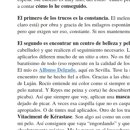
cómo lo he conseguido.
a contar
El primero de los trucos es la constancia.
El melenó
claro está) por obra y gracia de los milagros espont
pero que exigen ser eso, constante. Si nos mantenemo
El segundo es encontrar un centro de belleza y pel
cabelludo) y que realicen el seguimiento necesario. L
aplicarlos difieren mucho de un sitio a otro. No os fié
baratísimo de todo (eso repercute en la calidad de los
Alfonso Delgado
El mío es
, aquí en Sevilla. Tuve la
encuentro me he hecho fiel a ellos. Gracias a las ch
de Luján. Rocío entiende mi color como si siempre 
pelo natural. Y Reyes me peina y corta) he descubie
mascar
picaba). Así que siempre que voy, aplican una
dejado de picar. A veces esa caspilla (que no es cas
apropiados. O de tintes mal aplicados. Otro de los t
Vitaciment de Kérastase
. Son algo así como un com
mi pelo. Así consiguen que vaya “engordando” y que
absolutamente mágico. Me lo ponen en el lavacabeza