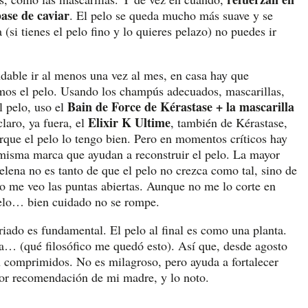
base de caviar
. El pelo se queda mucho más suave y se
si tienes el pelo fino y lo quieres pelazo) no puedes ir
ndable ir al menos una vez al mes, en casa hay que
emos el pelo. Usando los champús adecuados, mascarillas,
Bain de Force de Kérastase + la mascarilla
l pelo, uso el
Elixir K Ultime
laro, ya fuera, el
, también de Kérastase,
rque el pelo lo tengo bien. Pero en momentos críticos hay
 misma marca que ayudan a reconstruir el pelo. La mayor
elena no es tanto de que el pelo no crezca como tal, sino de
o me veo las puntas abiertas. Aunque no me lo corte en
 pelo… bien cuidado no se rompe.
iado es fundamental. El pelo al final es como una planta.
la… (qué filosófico me quedó esto). Así que, desde agosto
n comprimidos. No es milagroso, pero ayuda a fortalecer
or recomendación de mi madre, y lo noto.