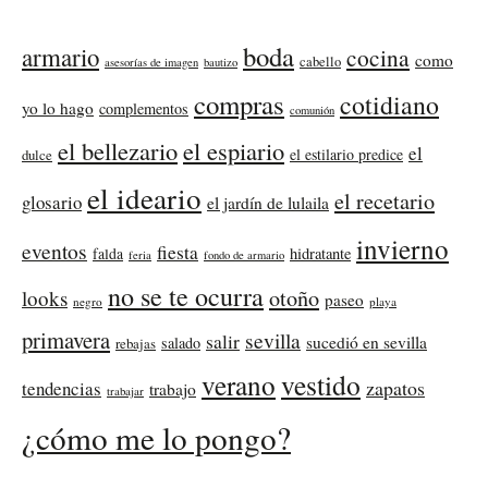
boda
armario
cocina
como
cabello
asesorías de imagen
bautizo
compras
cotidiano
yo lo hago
complementos
comunión
el bellezario
el espiario
el
el estilario predice
dulce
el ideario
el recetario
glosario
el jardín de lulaila
invierno
eventos
fiesta
falda
hidratante
feria
fondo de armario
no se te ocurra
otoño
looks
paseo
negro
playa
primavera
sevilla
salir
sucedió en sevilla
salado
rebajas
verano
vestido
zapatos
tendencias
trabajo
trabajar
¿cómo me lo pongo?