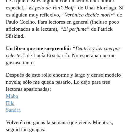
de a quien. Si es alguien con un sentido del humor
especial,
“El pelo de Van’t Hoff”
de Unai Elorriaga. Si
es alguien muy reflexivo,
“Verónica decide morir”
de
Paulo Coelho. Para lectores en general (incluso poco
aficionados a la lectura),
“El perfume”
de Patrick
Süskind.
Un libro que me sorprendió:
“Beatriz y los cuerpos
celestes”
de Lucía Etxebarría. No esperaba que me
gustase tanto.
Después de este rollo enorme y largo y denso modelo
novela; sólo me queda pasarlo. Lo dejo para tres
lectoras apasionadas:
Maba
Elle
Sandra
Volveré con ganas la semana que viene. Mientras,
seguid tan guapas.