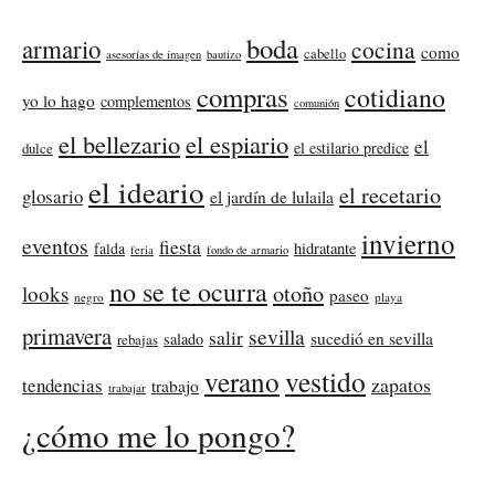
boda
armario
cocina
como
cabello
asesorías de imagen
bautizo
compras
cotidiano
yo lo hago
complementos
comunión
el bellezario
el espiario
el
el estilario predice
dulce
el ideario
el recetario
glosario
el jardín de lulaila
invierno
eventos
fiesta
falda
hidratante
feria
fondo de armario
no se te ocurra
otoño
looks
paseo
negro
playa
primavera
sevilla
salir
sucedió en sevilla
salado
rebajas
verano
vestido
zapatos
tendencias
trabajo
trabajar
¿cómo me lo pongo?