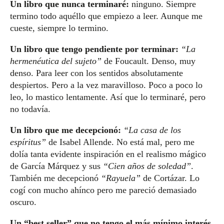
Un libro que nunca terminaré:
ninguno. Siempre
termino todo aquéllo que empiezo a leer. Aunque me
cueste, siempre lo termino.
Un libro que tengo pendiente por terminar:
“La
hermenéutica del sujeto”
de Foucault. Denso, muy
denso. Para leer con los sentidos absolutamente
despiertos. Pero a la vez maravilloso. Poco a poco lo
leo, lo mastico lentamente. Así que lo terminaré, pero
no todavía.
Un libro que me decepcionó:
“La casa de los
espíritus”
de Isabel Allende. No está mal, pero me
dolía tanta evidente inspiración en el realismo mágico
de García Márquez y sus
“Cien años de soledad”
.
También me decepcionó
“Rayuela”
de Cortázar. Lo
cogí con mucho ahínco pero me pareció demasiado
oscuro.
Un “best seller” que no tengo el más mínimo interés