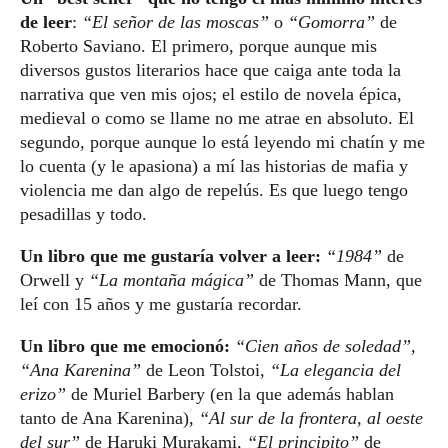
de leer
:
“El señor de las moscas”
o
“Gomorra”
de
Roberto Saviano. El primero, porque aunque mis
diversos gustos literarios hace que caiga ante toda la
narrativa que ven mis ojos; el estilo de novela épica,
medieval o como se llame no me atrae en absoluto. El
segundo, porque aunque lo está leyendo mi chatín y me
lo cuenta (y le apasiona) a mí las historias de mafia y
violencia me dan algo de repelús. Es que luego tengo
pesadillas y todo.
Un libro que me gustaría volver a leer:
“1984”
de
Orwell y
“La montaña mágica”
de Thomas Mann, que
leí con 15 años y me gustaría recordar.
Un libro que me emocionó:
“Cien años de soledad”,
“Ana Karenina”
de Leon Tolstoi,
“La elegancia del
erizo”
de Muriel Barbery (en la que además hablan
tanto de Ana Karenina),
“Al sur de la frontera, al oeste
del sur”
de Haruki Murakami,
“El principito”
de