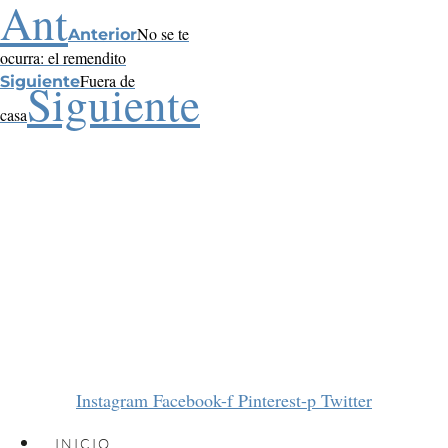
Ant
No se te
Anterior
ocurra: el remendito
Fuera de
Siguiente
Siguiente
casa
Instagram
Facebook-f
Pinterest-p
Twitter
INICIO