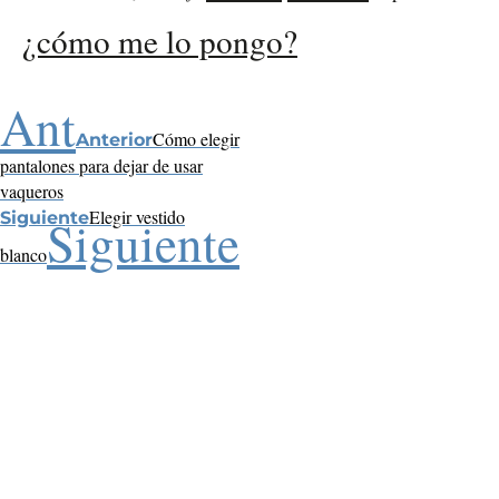
¿cómo me lo pongo?
Ant
Cómo elegir
Anterior
pantalones para dejar de usar
vaqueros
Elegir vestido
Siguiente
Siguiente
blanco