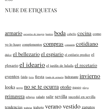
NUBE DE ETIQUETAS
boda
armario
cocina
como
cabello
asesorías de imagen
bautizo
compras
cotidiano
yo lo hago
complementos
comunión
el bellezario
el espiario
el
el estilario predice
dulce
el ideario
el recetario
glosario
el jardín de lulaila
invierno
eventos
fiesta
falda
hidratante
feria
fondo de armario
no se te ocurra
otoño
looks
paseo
negro
playa
primavera
sevilla
salir
sucedió en sevilla
salado
rebajas
verano
vestido
zapatos
tendencias
trabajo
trabajar