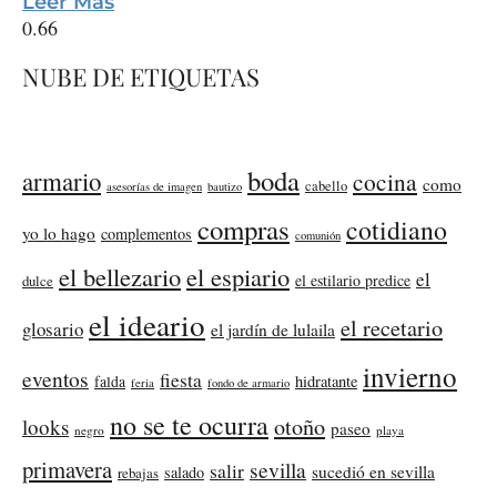
Leer Más
NUBE DE ETIQUETAS
boda
armario
cocina
como
cabello
asesorías de imagen
bautizo
compras
cotidiano
yo lo hago
complementos
comunión
el bellezario
el espiario
el
el estilario predice
dulce
el ideario
el recetario
glosario
el jardín de lulaila
invierno
eventos
fiesta
falda
hidratante
feria
fondo de armario
no se te ocurra
otoño
looks
paseo
negro
playa
primavera
sevilla
salir
sucedió en sevilla
salado
rebajas