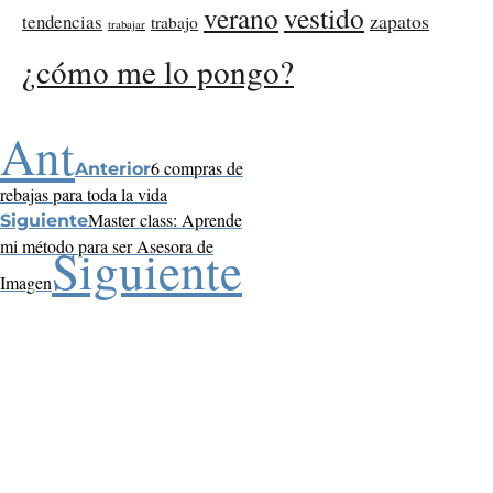
verano
vestido
zapatos
tendencias
trabajo
trabajar
¿cómo me lo pongo?
Ant
6 compras de
Anterior
rebajas para toda la vida
Master class: Aprende
Siguiente
mi método para ser Asesora de
Siguiente
Imagen