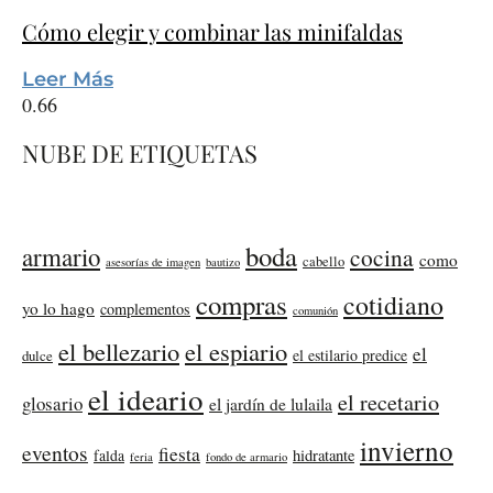
Cómo elegir y combinar las minifaldas
Leer Más
NUBE DE ETIQUETAS
boda
armario
cocina
como
cabello
asesorías de imagen
bautizo
compras
cotidiano
yo lo hago
complementos
comunión
el bellezario
el espiario
el
el estilario predice
dulce
el ideario
el recetario
glosario
el jardín de lulaila
invierno
eventos
fiesta
falda
hidratante
feria
fondo de armario