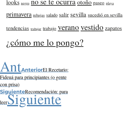
no se te ocurra
otoño
looks
paseo
negro
playa
primavera
sevilla
salir
sucedió en sevilla
salado
rebajas
verano
vestido
zapatos
tendencias
trabajo
trabajar
¿cómo me lo pongo?
Ant
El Recetario:
Anterior
Fideuá para principiantes (o gente
con prisa)
Recomendación: para
Siguiente
Siguiente
leer