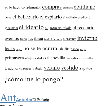
compras
cotidiano
yo lo hago
complementos
comunión
el bellezario
el espiario
el
el estilario predice
dulce
el ideario
el recetario
glosario
el jardín de lulaila
invierno
eventos
fiesta
falda
hidratante
feria
fondo de armario
no se te ocurra
otoño
looks
paseo
negro
playa
primavera
sevilla
salir
sucedió en sevilla
salado
rebajas
verano
vestido
zapatos
tendencias
trabajo
trabajar
¿cómo me lo pongo?
Ant
El Estilario
Anterior
predice: Cruces