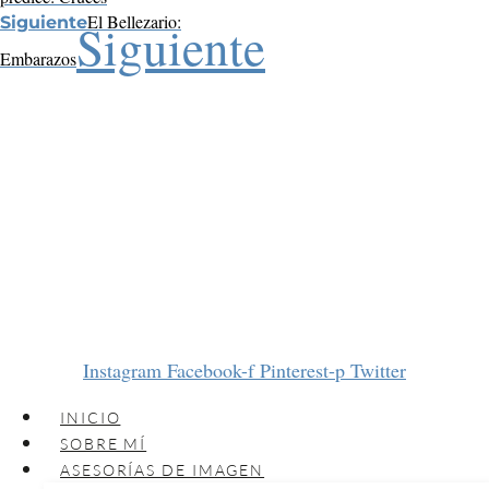
El Bellezario:
Siguiente
Siguiente
Embarazos
Instagram
Facebook-f
Pinterest-p
Twitter
INICIO
SOBRE MÍ
ASESORÍAS DE IMAGEN