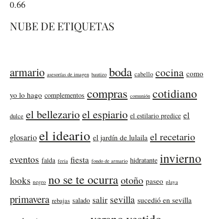
NUBE DE ETIQUETAS
boda
armario
cocina
como
cabello
asesorías de imagen
bautizo
compras
cotidiano
yo lo hago
complementos
comunión
el bellezario
el espiario
el
el estilario predice
dulce
el ideario
el recetario
glosario
el jardín de lulaila
invierno
eventos
fiesta
falda
hidratante
feria
fondo de armario
no se te ocurra
otoño
looks
paseo
negro
playa
primavera
sevilla
salir
sucedió en sevilla
salado
rebajas
verano
vestido