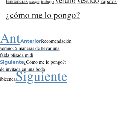
zapatos
tendencias
trabajo
trabajar
¿cómo me lo pongo?
Ant
Recomendación
Anterior
verano: 5 maneras de llevar una
falda plisada midi
¿Cómo me lo pongo?:
Siguiente
de invitada en una boda
Siguiente
ibicenca