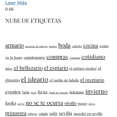
Leer Más
NUBE DE ETIQUETAS
boda
armario
cocina
como
cabello
asesorías de imagen
bautizo
compras
cotidiano
yo lo hago
complementos
comunión
el bellezario
el espiario
el
el estilario predice
dulce
el ideario
el recetario
glosario
el jardín de lulaila
invierno
eventos
fiesta
falda
hidratante
feria
fondo de armario
no se te ocurra
otoño
looks
paseo
negro
playa
primavera
sevilla
salir
sucedió en sevilla
salado
rebajas