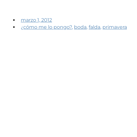
marzo 1, 2012
¿cómo me lo pongo?
,
boda
,
falda
,
primavera