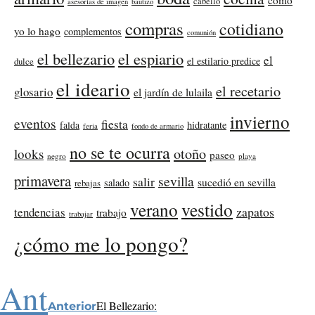
cabello
asesorías de imagen
bautizo
compras
cotidiano
yo lo hago
complementos
comunión
el bellezario
el espiario
el
el estilario predice
dulce
el ideario
el recetario
glosario
el jardín de lulaila
invierno
eventos
fiesta
falda
hidratante
feria
fondo de armario
no se te ocurra
otoño
looks
paseo
negro
playa
primavera
sevilla
salir
sucedió en sevilla
salado
rebajas
verano
vestido
zapatos
tendencias
trabajo
trabajar
¿cómo me lo pongo?
Ant
El Bellezario:
Anterior