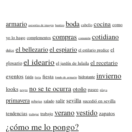
boda
armario
cocina
como
cabello
asesorías de imagen
bautizo
compras
cotidiano
yo lo hago
complementos
comunión
el bellezario
el espiario
el
el estilario predice
dulce
el ideario
el recetario
glosario
el jardín de lulaila
invierno
eventos
fiesta
falda
hidratante
feria
fondo de armario
no se te ocurra
otoño
looks
paseo
negro
playa
primavera
sevilla
salir
sucedió en sevilla
salado
rebajas
verano
vestido
zapatos
tendencias
trabajo
trabajar
¿cómo me lo pongo?