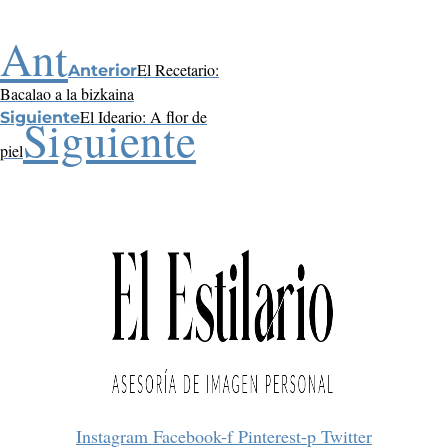
Ant
El Recetario:
Anterior
Bacalao a la bizkaina
El Ideario: A flor de
Siguiente
Siguiente
piel
Instagram
Facebook-f
Pinterest-p
Twitter