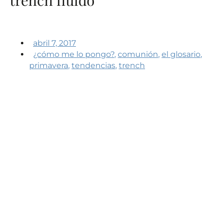
abril 7, 2017
¿cómo me lo pongo?
,
comunión
,
el glosario
,
primavera
,
tendencias
,
trench