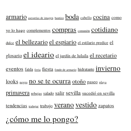
boda
armario
cocina
como
cabello
asesorías de imagen
bautizo
compras
cotidiano
yo lo hago
complementos
comunión
el bellezario
el espiario
el
el estilario predice
dulce
el ideario
el recetario
glosario
el jardín de lulaila
invierno
eventos
fiesta
falda
hidratante
feria
fondo de armario
no se te ocurra
otoño
looks
paseo
negro
playa
primavera
sevilla
salir
sucedió en sevilla
salado
rebajas
verano
vestido
zapatos
tendencias
trabajo
trabajar
¿cómo me lo pongo?