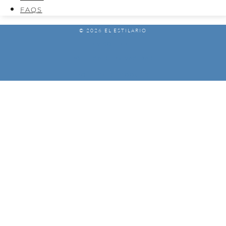
FAQS
© 2026 EL ESTILARIO
AVISO LEGAL
POLÍTICA DE PRIVACIDAD
POLÍTICA DE COOKIES