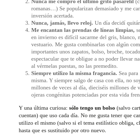
Nunca me compro el último grito pasarelil
(c
romanas…) Se popularizan demasiado y me cans
inversión acertada.
Nunca, jamás, llevo reloj.
Un día decidí quitá
Me encantan las prendas de líneas limpias,
se
en invierno es difícil sacarme del gris, blanco,
vestuario. Me gusta combinarlas con algún co
importantes unos zapatos, bolso, broche, tocad
espectacular que te obligue a no poder llevar n
al vérmelas puestas, no las premedito.
Siempre utilizo la misma fragancia.
Sea para 
misma. Y siempre salgo de casa con ella, no soy
millones de veces al día, dieciséis millones de
ojeras congénitas potenciadas por esta vida fren
Y una última curiosa:
sólo tengo un bolso
(salvo car
cuentan) que uso cada día. No me gusta tener que cam
utilizo el mismo (salvo si el tema estilístico obliga, 
hasta que es sustituido por otro nuevo.