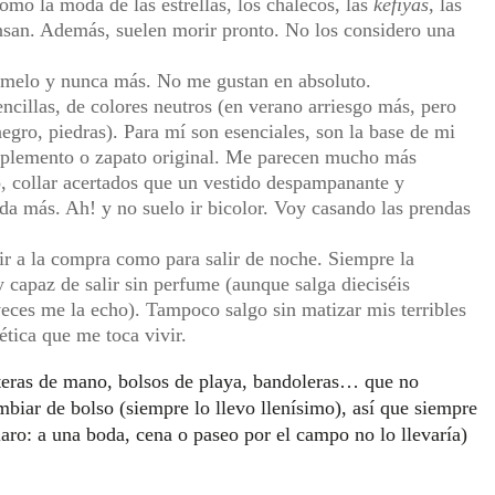
omo la moda de las estrellas, los chalecos, las
kefiyas
, las
an. Además, suelen morir pronto. No los considero una
rmelo y nunca más. No me gustan en absoluto.
ncillas, de colores neutros (en verano arriesgo más, pero
 negro, piedras). Para mí son esenciales, son la base de mi
mplemento o zapato original. Me parecen mucho más
o, collar acertados que un vestido despampanante y
ada más. Ah! y no suelo ir bicolor. Voy casando las prendas
ir a la compra como para salir de noche. Siempre la
 capaz de salir sin perfume (aunque salga dieciséis
 veces me la echo). Tampoco salgo sin matizar mis terribles
ética que me toca vivir.
teras de mano, bolsos de playa, bandoleras… que no
biar de bolso (siempre lo llevo llenísimo), así que siempre
claro: a una boda, cena o paseo por el campo no lo llevaría)