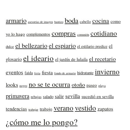
boda
armario
cocina
como
cabello
asesorías de imagen
bautizo
compras
cotidiano
yo lo hago
complementos
comunión
el bellezario
el espiario
el
el estilario predice
dulce
el ideario
el recetario
glosario
el jardín de lulaila
invierno
eventos
fiesta
falda
hidratante
feria
fondo de armario
no se te ocurra
otoño
looks
paseo
negro
playa
primavera
sevilla
salir
sucedió en sevilla
salado
rebajas
verano
vestido
zapatos
tendencias
trabajo
trabajar
¿cómo me lo pongo?