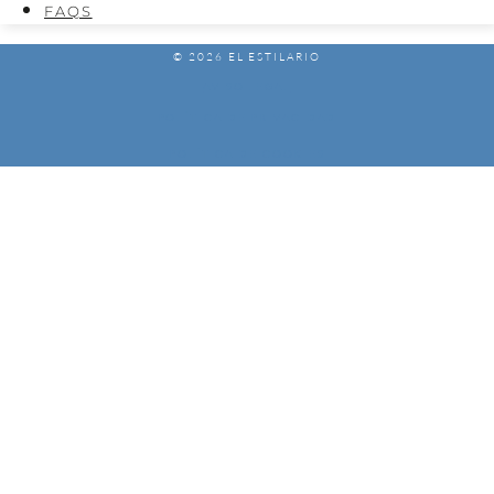
FAQS
© 2026 EL ESTILARIO
AVISO LEGAL
POLÍTICA DE PRIVACIDAD
POLÍTICA DE COOKIES