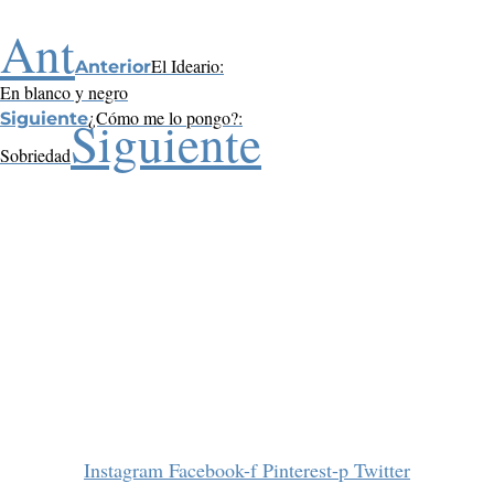
Ant
El Ideario:
Anterior
En blanco y negro
¿Cómo me lo pongo?:
Siguiente
Siguiente
Sobriedad
Instagram
Facebook-f
Pinterest-p
Twitter