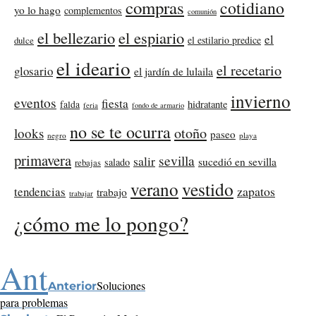
compras
cotidiano
yo lo hago
complementos
comunión
el bellezario
el espiario
el
el estilario predice
dulce
el ideario
el recetario
glosario
el jardín de lulaila
invierno
eventos
fiesta
falda
hidratante
feria
fondo de armario
no se te ocurra
otoño
looks
paseo
negro
playa
primavera
sevilla
salir
sucedió en sevilla
salado
rebajas
verano
vestido
zapatos
tendencias
trabajo
trabajar
¿cómo me lo pongo?
Ant
Soluciones
Anterior
para problemas