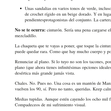
Unas sandalias en varios tonos de verde, inclu
de crochet rígido en un beige dorado. Y en lug
pendientesprotagonistas del conjunto. La carte
No se te ocurra:
cinturón. Sería una pena cargarse e
mezcladillo.
La chaqueta que te vayas a poner, que toque la cintur
puede quedar rara. Como que hay mucho cuerpo y poc
Renunciar al plano. Si lo tuyo no son los tacones, po
plano (que ahora tienes infinitésimas opciones ideal
desértica más grande jamás vista.
Chales. No. Pues no. Una cosa es un mantón de Manil
vuelven los 90, sí. Pero no tanto, queridas. Keep cal
Medias tupidas. Aunque estén cayendo los ocho mil fr
Compadeceos de mi sufrimiento visual.