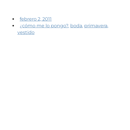
febrero 2, 2011
¿cómo me lo pongo?
,
boda
,
primavera
,
vestido