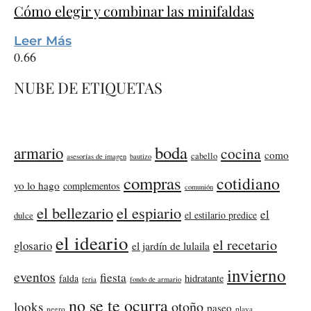
Cómo elegir y combinar las minifaldas
Leer Más
NUBE DE ETIQUETAS
boda
armario
cocina
como
cabello
asesorías de imagen
bautizo
compras
cotidiano
yo lo hago
complementos
comunión
el bellezario
el espiario
el
el estilario predice
dulce
el ideario
el recetario
glosario
el jardín de lulaila
invierno
eventos
fiesta
falda
hidratante
feria
fondo de armario
no se te ocurra
otoño
looks
paseo
negro
playa