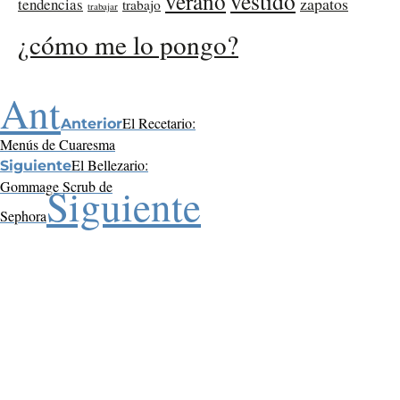
verano
vestido
zapatos
tendencias
trabajo
trabajar
¿cómo me lo pongo?
Ant
El Recetario:
Anterior
Menús de Cuaresma
El Bellezario:
Siguiente
Gommage Scrub de
Siguiente
Sephora