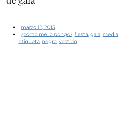
marzo 12, 2013
¿cómo me lo pongo?
,
fiesta
,
gala
,
media
etiqueta
,
negro
,
vestido