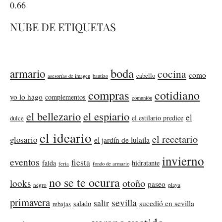
NUBE DE ETIQUETAS
boda
armario
cocina
como
cabello
asesorías de imagen
bautizo
compras
cotidiano
yo lo hago
complementos
comunión
el bellezario
el espiario
el
el estilario predice
dulce
el ideario
el recetario
glosario
el jardín de lulaila
invierno
eventos
fiesta
falda
hidratante
feria
fondo de armario
no se te ocurra
otoño
looks
paseo
negro
playa
primavera
sevilla
salir
sucedió en sevilla
salado
rebajas