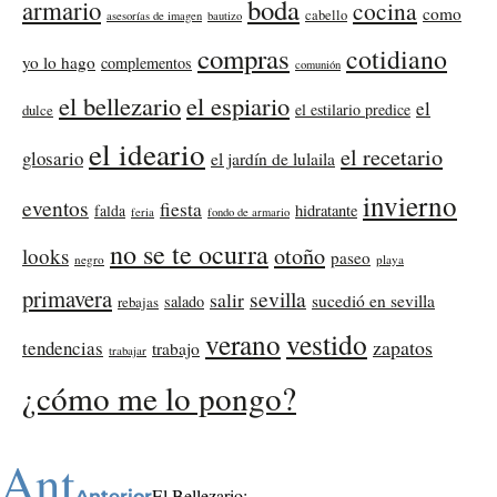
boda
armario
cocina
como
cabello
asesorías de imagen
bautizo
compras
cotidiano
yo lo hago
complementos
comunión
el bellezario
el espiario
el
el estilario predice
dulce
el ideario
el recetario
glosario
el jardín de lulaila
invierno
eventos
fiesta
falda
hidratante
feria
fondo de armario
no se te ocurra
otoño
looks
paseo
negro
playa
primavera
sevilla
salir
sucedió en sevilla
salado
rebajas
verano
vestido
zapatos
tendencias
trabajo
trabajar
¿cómo me lo pongo?
Ant
El Bellezario:
Anterior