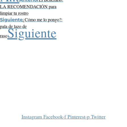
LA RECOMENDACIÓN para
limpiar tu rostro
¿Cómo me lo pongo?:
Siguiente
pala de lazo de
Siguiente
raso
Instagram
Facebook-f
Pinterest-p
Twitter