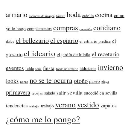
boda
armario
cocina
como
cabello
asesorías de imagen
bautizo
compras
cotidiano
yo lo hago
complementos
comunión
el bellezario
el espiario
el
el estilario predice
dulce
el ideario
el recetario
glosario
el jardín de lulaila
invierno
eventos
fiesta
falda
hidratante
feria
fondo de armario
no se te ocurra
otoño
looks
paseo
negro
playa
primavera
sevilla
salir
sucedió en sevilla
salado
rebajas
verano
vestido
zapatos
tendencias
trabajo
trabajar
¿cómo me lo pongo?