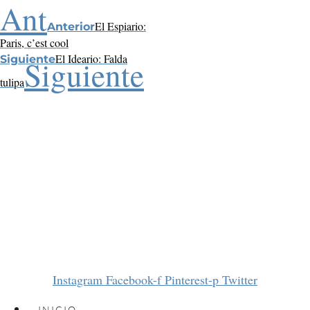
Ant
El Espiario:
Anterior
Paris, c’est cool
El Ideario: Falda
Siguiente
Siguiente
tulipa
Instagram
Facebook-f
Pinterest-p
Twitter
INICIO