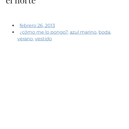
febrero 26, 2013
¿cómo me lo pongo?
,
azul marino
,
boda
,
verano
,
vestido