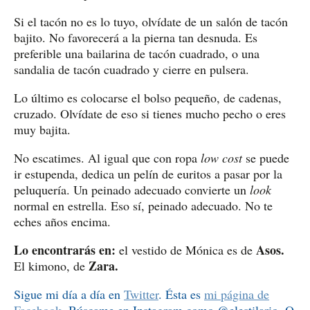
Si el tacón no es lo tuyo, olvídate de un salón de tacón
bajito. No favorecerá a la pierna tan desnuda. Es
preferible una bailarina de tacón cuadrado, o una
sandalia de tacón cuadrado y cierre en pulsera.
Lo último es colocarse el bolso pequeño, de cadenas,
cruzado. Olvídate de eso si tienes mucho pecho o eres
muy bajita.
No escatimes. Al igual que con ropa
low cost
se puede
ir estupenda, dedica un pelín de euritos a pasar por la
peluquería. Un peinado adecuado convierte un
look
normal en estrella. Eso sí, peinado adecuado. No te
eches años encima.
Lo encontrarás en:
Asos.
el vestido de Mónica es de
Zara.
El kimono, de
Sigue mi día a día en
Twitter
. Ésta es
mi página de
Facebook
. Búscame en Instagram como @elestilario. O