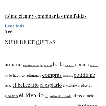
Cómo elegir y combinar las minifaldas
Leer Más
NUBE DE ETIQUETAS
boda
armario
cocina
como
cabello
asesorías de imagen
bautizo
compras
cotidiano
yo lo hago
complementos
comunión
el bellezario
el espiario
el
el estilario predice
dulce
el ideario
el recetario
glosario
el jardín de lulaila
invierno