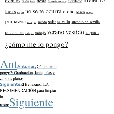
eventos
fiesta
falda
hidratante
feria
fondo de armario
no se te ocurra
otoño
looks
paseo
negro
playa
primavera
sevilla
salir
sucedió en sevilla
salado
rebajas
verano
vestido
zapatos
tendencias
trabajo
trabajar
¿cómo me lo pongo?
Ant
¿Cómo me lo
Anterior
pongo?: Graduación, lentejuelas y
zapatos planos
El Bellezario: LA
Siguiente
RECOMENDACIÓN para limpiar
tu
Siguiente
rostro