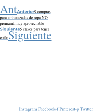
Ant
9 compras
Anterior
para embarazadas de ropa NO
premamá muy aprovechable
5 claves para tener
Siguiente
Siguiente
estilo
Instagram
Facebook-f
Pinterest-p
Twitter