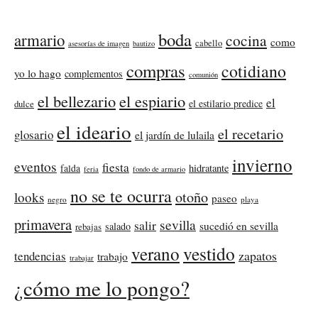
boda
armario
cocina
como
cabello
asesorías de imagen
bautizo
compras
cotidiano
yo lo hago
complementos
comunión
el bellezario
el espiario
el
el estilario predice
dulce
el ideario
el recetario
glosario
el jardín de lulaila
invierno
eventos
fiesta
falda
hidratante
feria
fondo de armario
no se te ocurra
otoño
looks
paseo
negro
playa
primavera
sevilla
salir
sucedió en sevilla
salado
rebajas
verano
vestido
zapatos
tendencias
trabajo
trabajar
¿cómo me lo pongo?