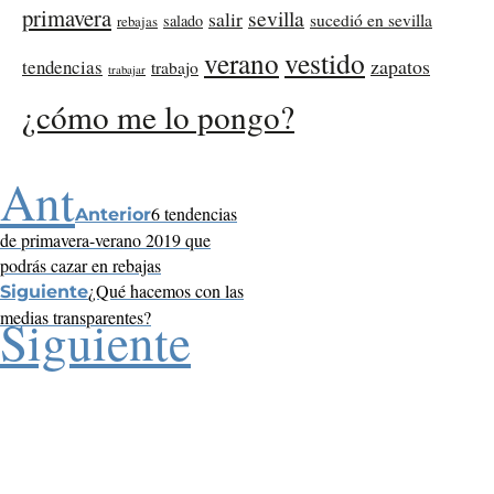
primavera
sevilla
salir
sucedió en sevilla
salado
rebajas
verano
vestido
zapatos
tendencias
trabajo
trabajar
¿cómo me lo pongo?
Ant
6 tendencias
Anterior
de primavera-verano 2019 que
podrás cazar en rebajas
¿Qué hacemos con las
Siguiente
medias transparentes?
Siguiente