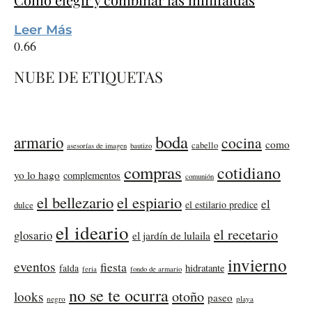
Leer Más
NUBE DE ETIQUETAS
boda
armario
cocina
como
cabello
asesorías de imagen
bautizo
compras
cotidiano
yo lo hago
complementos
comunión
el bellezario
el espiario
el
el estilario predice
dulce
el ideario
el recetario
glosario
el jardín de lulaila
invierno
eventos
fiesta
falda
hidratante
feria
fondo de armario
no se te ocurra
otoño
looks
paseo
negro
playa