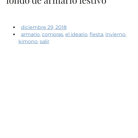
diciembre 29, 2018
armario
,
compras
,
el ideario
,
fiesta
,
invierno
,
kimono
,
salir